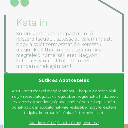
Katalin
Külön kiemelem az apartman jó
felszereltségét, tisztaságát, valamint azt,
hogy a saját termosztátján keresztül
magunk állíthattuk be a számunkra
megfelelő hőmérsékletet. Nagyon
kellemes 4 napot töltöttünk el,
mindenkinek ajánlom!
Sütik és Adatkezelés
A sütik segítségével megállapíthatjuk, hogy a weboldalaink
melyik részét látogatták a legtöbben, segítenek a hirdetések
és keresések hatékonyságának mérésében és bepillantást
adnak az oldal látogatóinak viselkedésébe, hogy fejleszteni
tudjuk a kommunikációnkat és termékeinket.
Adatkezelési tájékoztató megtekintése