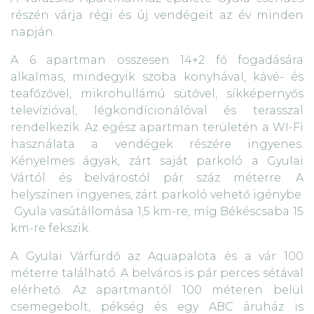
részén várja régi és új vendégeit az év minden
napján.
A 6 apartman összesen 14+2 fő fogadására
alkalmas, mindegyik szoba konyhával, kávé- és
teafőzővel, mikrohullámú sütővel, síkképernyős
televízióval, légkondícionálóval és terasszal
rendelkezik. Az egész apartman területén a WI-Fi
használata a vendégek részére ingyenes.
Kényelmes ágyak, zárt saját parkoló a Gyulai
Vártól és belvárostól pár száz méterre. A
helyszínen ingyenes, zárt parkoló vehető igénybe.
Gyula vasútállomása 1,5 km-re, míg Békéscsaba 15
km-re fekszik.
A Gyulai Várfürdő az Aquapalota és a vár 100
méterre található. A belváros is pár perces sétával
elérhető. Az apartmantól 100 méteren belül
csemegebolt, pékség és egy ABC áruház is