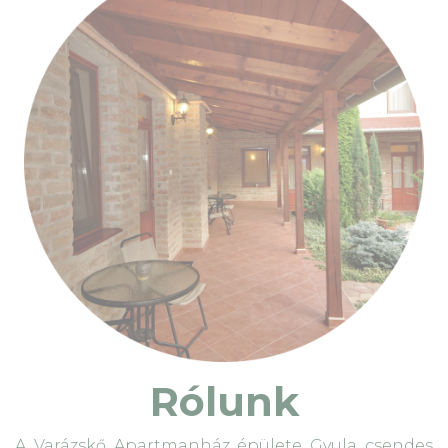
Rólunk
A Varázskő Apartmanház épülete Gyula csendes