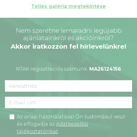
Teljes galéria megtekintése
Nem szeretne lemaradni legújabb
ajánlatainkról és akcióinkról?
Akkor iratkozzon fel hírlevelünkre!
NTAK regisztrációs számunk:
MA26124156
Az űrlap használatával Ön tudomásul veszi
és elfogadja az
Adatkezelési
tájékoztatónkat
.