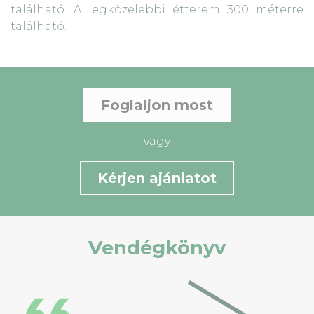
található. A legközelebbi étterem 300 méterre
található.
Foglaljon most
vagy
Kérjen ajánlatot
Vendégkönyv