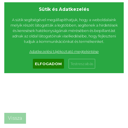
Sütik és Adatkezelés
A sütik segítségével megállapíthatjuk, hogy a weboldalaink
melyik részét látogatták a legtöbben, segítenek a hirdetések
és keresések hatékonyságának mérésében és bepillantást
adnak az oldal látogatóinak viselkedésébe, hogy fejleszteni
tudjuk a kommunikációnkat és termékeinket.
Adatkezelési tájékoztató megtekintése
ELFOGADOM
Testreszabás
Vissza