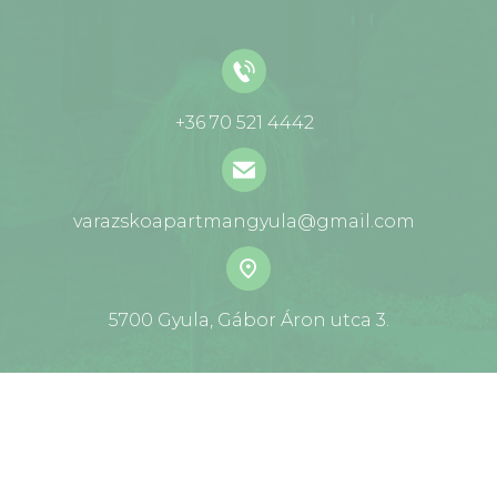
+36 70 521 4442
varazskoapartmangyula@gmail.com
5700 Gyula, Gábor Áron utca 3.