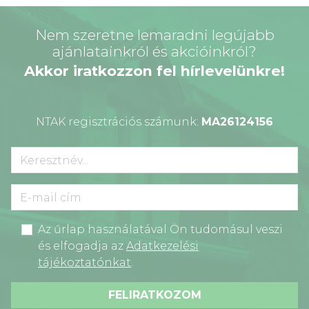
Nem szeretne lemaradni legújabb
ajánlatainkról és akcióinkról?
Akkor iratkozzon fel hírlevelünkre!
NTAK regisztrációs számunk:
MA26124156
Az űrlap használatával Ön tudomásul veszi
és elfogadja az
Adatkezelési
tájékoztatónkat
.
FELIRATKOZOM