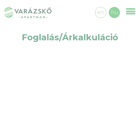
en
hu
Foglalás/Árkalkuláció