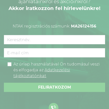
ajánlatainkról és akcióinkról?
Akkor iratkozzon fel hírlevelünkre!
NTAK regisztrációs számunk:
MA26124156
Az űrlap használatával Ön tudomásul veszi
és elfogadja az
Adatkezelési
tájékoztatónkat
.
FELIRATKOZOM