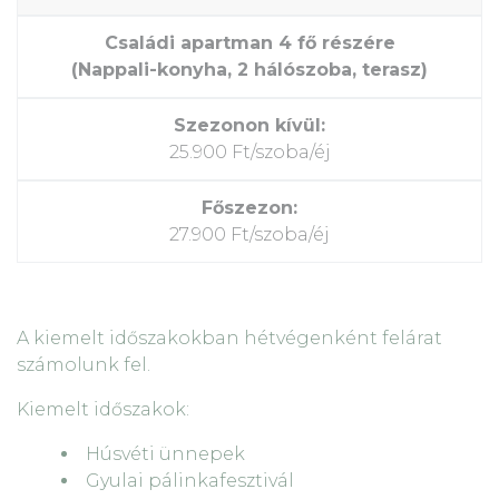
Családi apartman 4 fő részére
(Nappali-konyha, 2 hálószoba, terasz)
25.900 Ft/szoba/éj
27.900 Ft/szoba/éj
A kiemelt időszakokban hétvégenként felárat
számolunk fel.
Kiemelt időszakok:
Húsvéti ünnepek
Gyulai pálinkafesztivál