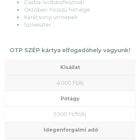
Csabai kolbászfesztivál
Októberi hosszú hétvége
Karácsonyi ünnepek
Szilveszter
OTP SZÉP kártya elfogadóhely vagyunk!
Kisállat
4.000 Ft/éj
Pótágy
5.900 Ft/fő/éj
Idegenforgalmi adó