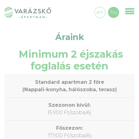
en
hu
Áraink
Minimum 2 éjszakás
foglalás esetén
Standard apartman 2 főre
(Nappali-konyha, hálószoba, terasz)
15.900 Ft/szoba/éj
17.900 Ft/szoba/éj