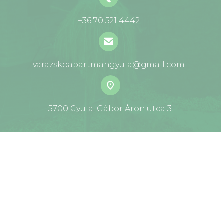
+36 70 521 4442
varazskoapartmangyula@gmail.com
5700 Gyula, Gábor Áron utca 3.