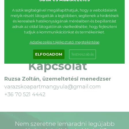
Ettől eltérő időpontban nem áll
módunkban bejövő hívást fogadni,
A sütik segítségével megállapíthatjuk, hogy a weboldalaink
ilyen esetben kérjük email-en vagy
melyik részét látogatták a legtöbben, segítenek a hirdetések
és keresések hatékonyságának mérésében és bepillantást
sms-ben érdeklődjenek!
adnak az oldal látogatóinak viselkedésébe, hogy fejleszteni
tudjuk a kommunikációnkat és termékeinket.
Adatkezelési tájékoztató megtekintése
ELFOGADOM
Testreszabás
Kapcsolat
Ruzsa Zoltán, ü
zemeltetési menedzser
varazskoapartmangyula@gmail.com
+36 70 521 4442
Nem szeretne lemaradni legújabb